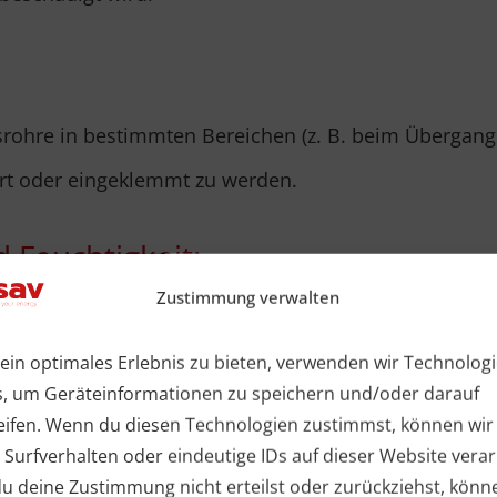
srohre in bestimmten Bereichen (z. B. beim Übergang 
ert oder eingeklemmt zu werden.
 Feuchtigkeit:
Zustimmung verwalten
ikalien aus dem Estrich oder Feuchtigkeit auf die 
ein optimales Erlebnis zu bieten, verwenden wir Technolog
o die Langlebigkeit des Systems.
s, um Geräteinformationen zu speichern und/oder darauf
eifen. Wenn du diesen Technologien zustimmst, können wir
tausch:
 Surfverhalten oder eindeutige IDs auf dieser Website verar
 deine Zustimmung nicht erteilst oder zurückziehst, könn