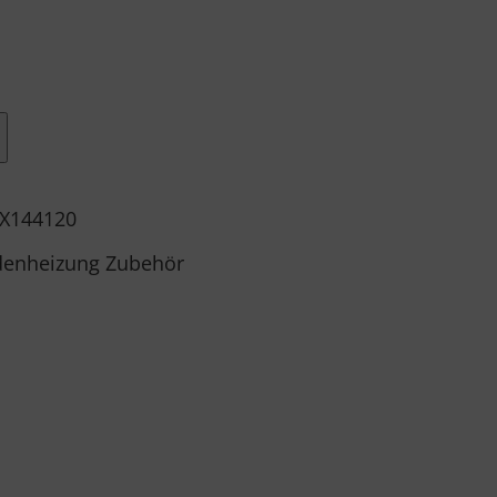
X144120
enheizung Zubehör