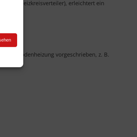
 dem Heizkreisverteiler), erleichtert ein
arieren.
nsehen
zur Fußbodenheizung vorgeschrieben, z. B.