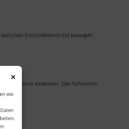
zwischen Estrichfeldern) frei bewegen
Heizungsrohre einwirken. Das Schutzrohr
ien wie
 Daten
beiten.
en