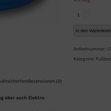
mit
0
von
Schutzrohr
5
/
In den Warenkorb
Wellrohr
Menge
Artikelnummer:
O
Kategorie:
Fußbod
uktsicherheit
Rezensionen (0)
g aber auch Elektro