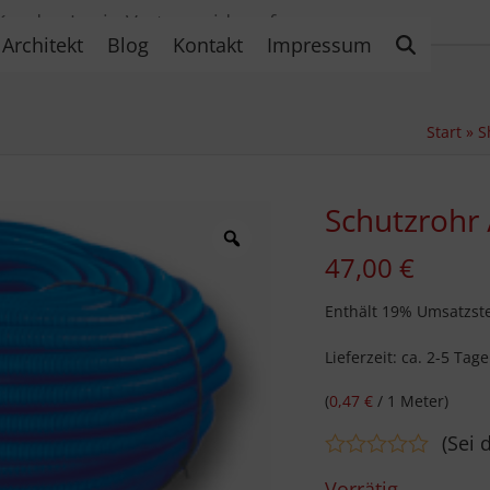
Kunden Login
Vertrag widerrufen
Architekt
Blog
Kontakt
Impressum
Start
»
S
Schutzrohr 
47,00
€
Enthält 19% Umsatzste
Lieferzeit: ca. 2-5 Tage
(
0,47
€
/ 1 Meter)
(
Sei 
Bewertet
Vorrätig