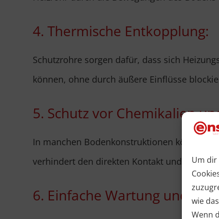
4. Thermische Entkopplung:
Schutzrohre sorgen dafür, dass sich Heizung
können, ohne durch äußere Einflüsse blocki
5. Schutz vor Chemikalien und
In manchen Bodenkonstruktionen können Chem
Um dir 
verhindert den direkten Kontakt und erhöht s
Cookie
zuzugr
6. Einfache Wartung und Aus
wie das
Wenn du