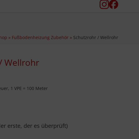
Instagram
Facebook
hop
»
Fußbodenheizung Zubehör
»
Schutzrohr / Wellrohr
/ Wellrohr
uer, 1 VPE = 100 Meter
der erste, der es überprüft
)