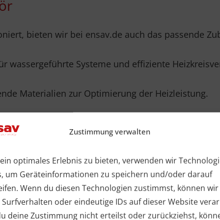
ör
niert, bieten wir bei ensav.de auch das passende Zu
ür wassergeführte Systeme und effiziente Heizkreisver
 Materialien zur Optimierung der Heizleistung.
te zur präzisen Steuerung Ihrer Fussbodenheizung.
Zustimmung verwalten
ür eine energieeffiziente Wärmeverteilung.
ein optimales Erlebnis zu bieten, verwenden wir Technolog
s, um Geräteinformationen zu speichern und/oder darauf
ür eine einfache und schnelle Installation.
eifen. Wenn du diesen Technologien zustimmst, können wir
 Surfverhalten oder eindeutige IDs auf dieser Website verar
n
 deine Zustimmung nicht erteilst oder zurückziehst, könn