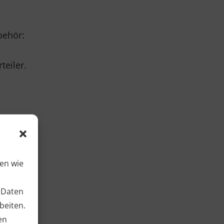
behör:
teiler.
ien wie
 Daten
beiten.
en