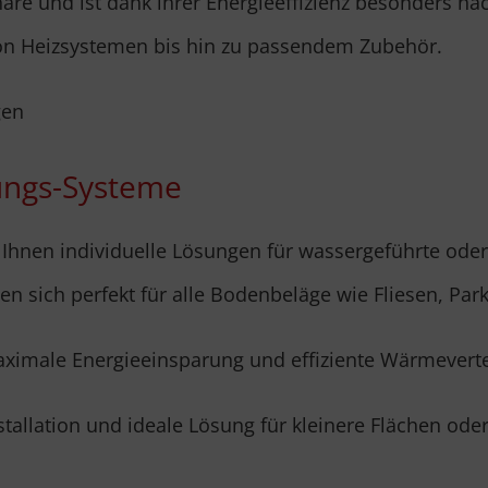
e und ist dank ihrer Energieeffizienz besonders nach
von Heizsystemen bis hin zu passendem Zubehör.
gen
ungs-Systeme
Ihnen individuelle Lösungen für wassergeführte ode
en sich perfekt für alle Bodenbeläge wie Fliesen, Par
ximale Energieeinsparung und effiziente Wärmeverte
stallation und ideale Lösung für kleinere Flächen od