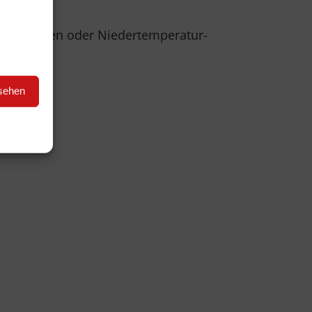
rmepumpen oder Niedertemperatur-
nsehen