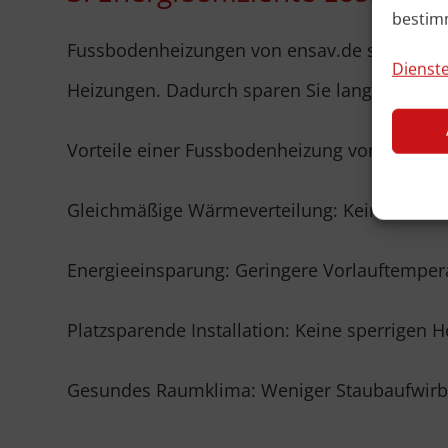
bestim
Fussbodenheizungen von ensav.de sind ide
Dienste
Heizungen. Dadurch sparen Sie langfristig Hei
Vorteile einer Fussbodenheizung von ensav.
Gleichmäßige Wärmeverteilung: Keine kalten
Energieeinsparung: Geringere Vorlauftemper
Platzsparende Installation: Keine sperrigen 
Gesundes Raumklima: Weniger Staubaufwirbelu