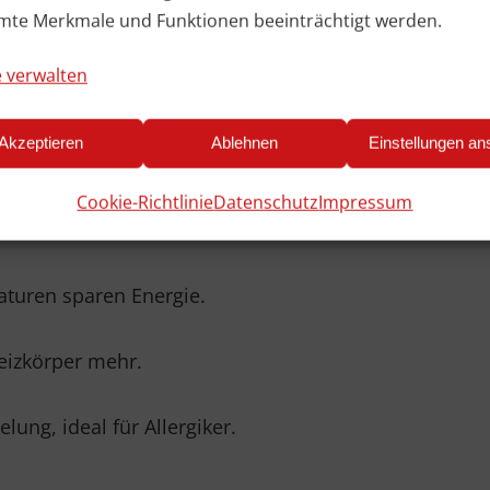
mte Merkmale und Funktionen beeinträchtigt werden.
al kombinierbar mit modernen Heizsystemen wie Wä
 verwalten
zkosten und leisten einen Beitrag zur Nachhaltigkeit.
Akzeptieren
Ablehnen
Einstellungen a
de
Cookie-Richtlinie
Datenschutz
Impressum
 Füße mehr!
aturen sparen Energie.
Heizkörper mehr.
ng, ideal für Allergiker.