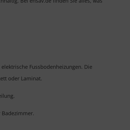
haltig. Bei ensav.de finden Sie alles, was
r elektrische Fussbodenheizungen. Die
kett oder Laminat.
ilung.
er Badezimmer.