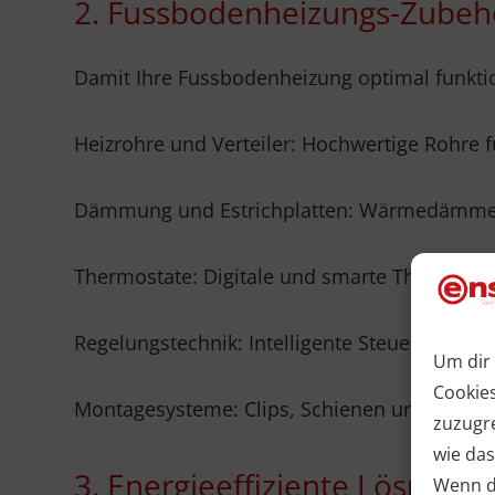
2. Fussbodenheizungs-Zubeh
Damit Ihre Fussbodenheizung optimal funktio
Heizrohre und Verteiler: Hochwertige Rohre f
Dämmung und Estrichplatten: Wärmedämmende
Thermostate: Digitale und smarte Thermosta
Regelungstechnik: Intelligente Steuerungen f
Um dir 
Cookie
Montagesysteme: Clips, Schienen und Matten f
zuzugr
wie das
3. Energieeffiziente Lösunge
Wenn du