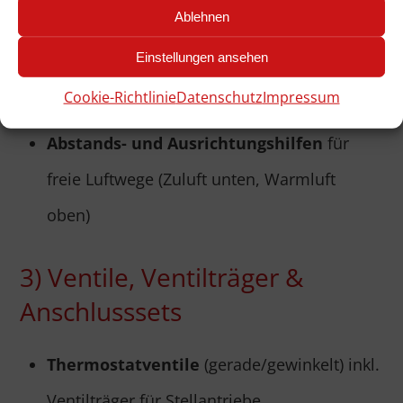
Ablehnen
Standfüße/Sockel
für freistehende
Einstellungen ansehen
Konvektoren – stabil, unauffällig, mit
Cookie-Richtlinie
Datenschutz
Impressum
Bodenbefestigung
Abstands- und Ausrichtungshilfen
für
freie Luftwege (Zuluft unten, Warmluft
oben)
3) Ventile, Ventilträger &
Anschlusssets
Thermostatventile
(gerade/gewinkelt) inkl.
Ventilträger für Stellantriebe