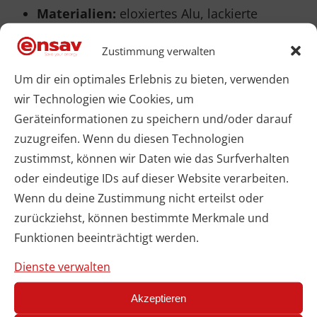
Materialien:
eloxiertes Alu, lackierte
Ausführung, auf Wunsch RAL-Sonderfarben
Zustimmung verwalten
Funktion:
schützt Wärmetauscher, lenkt
Um dir ein optimales Erlebnis zu bieten, verwenden
den Luftauftrieb und schließt die Optik
wir Technologien wie Cookies, um
Geräteinformationen zu speichern und/oder darauf
sauber ab
zuzugreifen. Wenn du diesen Technologien
zustimmst, können wir Daten wie das Surfverhalten
2) Halterungen & Standfüße
oder eindeutige IDs auf dieser Website verarbeiten.
Wenn du deine Zustimmung nicht erteilst oder
Das ist alles im Standard Lieferprogramm
zurückziehst, können bestimmte Merkmale und
Funktionen beeinträchtigt werden.
enthalten
Dienste verwalten
Wandkonsolen
inkl. Befestigungsmaterial
Akzeptieren
für tragfähigen Untergrund