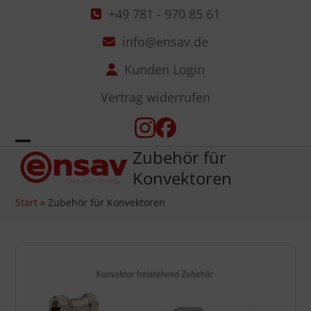
Skip
+49 781 - 970 85 61
to
info@ensav.de
content
Kunden Login
Vertrag widerrufen
Instagram
Facebook
Zubehör für
Open
Close
Konvektoren
mobile
mobile
Start
»
Zubehör für Konvektoren
menu
menu