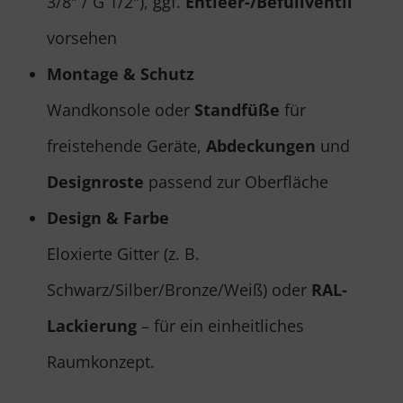
3/8″ / G 1/2″), ggf.
Entleer-/Befüllventil
vorsehen
Montage & Schutz
Wandkonsole oder
Standfüße
für
freistehende Geräte,
Abdeckungen
und
Designroste
passend zur Oberfläche
Design & Farbe
Eloxierte Gitter (z. B.
Schwarz/Silber/Bronze/Weiß) oder
RAL-
Lackierung
– für ein einheitliches
Raumkonzept.