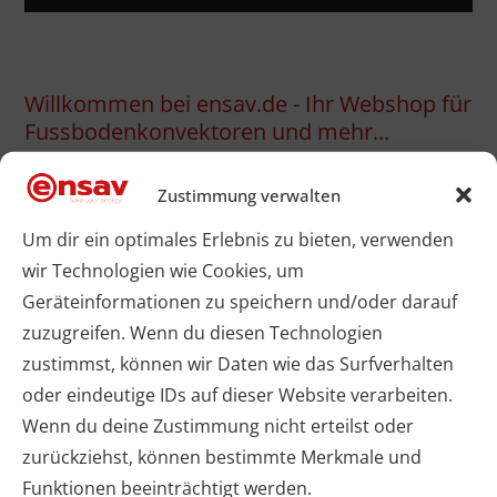
Willkommen bei ensav.de - Ihr Webshop für
Fussbodenkonvektoren und mehr...
Zustimmung verwalten
Entdecken Sie unsere umfangreiche Auswahl
Um dir ein optimales Erlebnis zu bieten, verwenden
an hochwertigen Energiesparlösungen für Ihren
wir Technologien wie Cookies, um
Hausbau. Im ensav e-Shop finden Sie alles, was
Geräteinformationen zu speichern und/oder darauf
zuzugreifen. Wenn du diesen Technologien
Sie für eine energieeffiziente und
zustimmst, können wir Daten wie das Surfverhalten
zukunftsorientierte Ausstattung benötigen: von
oder eindeutige IDs auf dieser Website verarbeiten.
Wenn du deine Zustimmung nicht erteilst oder
Fußbodenkonvektoren und
zurückziehst, können bestimmte Merkmale und
Unterflurkonvektoren über
Funktionen beeinträchtigt werden.