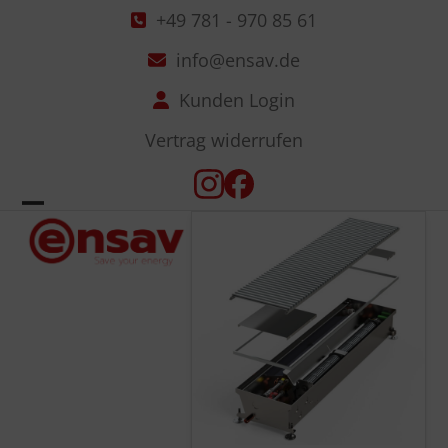
Skip
+49 781 - 970 85 61
to
info@ensav.de
content
Kunden Login
Vertrag widerrufen
Instagram
Facebook
Open
Close
mobile
mobile
menu
menu