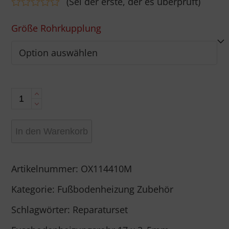
(
Sei der erste, der es überprüft
)
Bewertet
mit
Größe Rohrkupplung
0
von
5
Rohrkupplung
gerade
In den Warenkorb
aus
Messing
Artikelnummer:
OX114410M
Menge
Kategorie:
Fußbodenheizung Zubehör
Schlagwörter:
Reparaturset