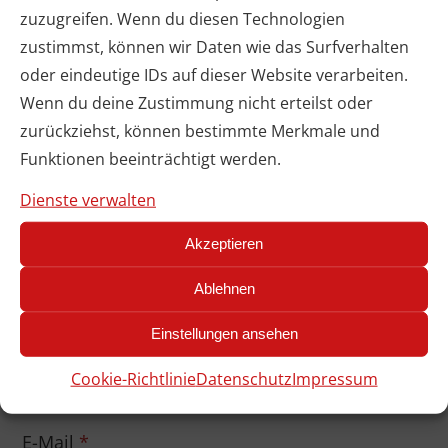
zuzugreifen. Wenn du diesen Technologien
zustimmst, können wir Daten wie das Surfverhalten
Deine Bewertung
*
oder eindeutige IDs auf dieser Website verarbeiten.
Wenn du deine Zustimmung nicht erteilst oder
zurückziehst, können bestimmte Merkmale und
Deine Rezension
*
Funktionen beeinträchtigt werden.
Dienste verwalten
Akzeptieren
Ablehnen
Name
*
Einstellungen ansehen
Cookie-Richtlinie
Datenschutz
Impressum
E-Mail
*