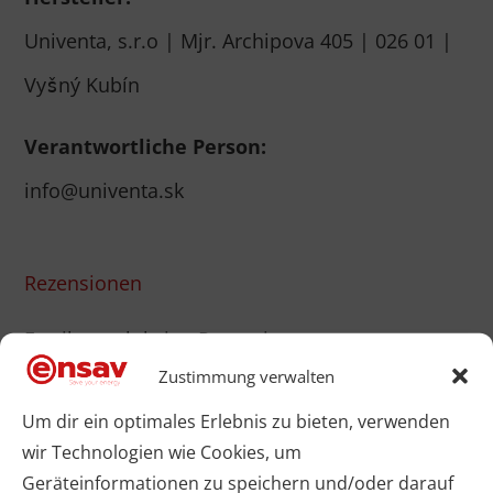
Univenta, s.r.o | Mjr. Archipova 405 | 026 01 |
Vyšný Kubín
Verantwortliche Person:
info@univenta.sk
Rezensionen
Es gibt noch keine Rezensionen.
Zustimmung verwalten
Leave a customer review
Um dir ein optimales Erlebnis zu bieten, verwenden
Deine E-Mail-Adresse wird nicht veröffentlicht.
wir Technologien wie Cookies, um
Geräteinformationen zu speichern und/oder darauf
Erforderliche Felder sind mit
*
markiert