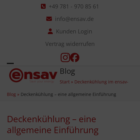
Skip
+49 781 - 970 85 61
to
info@ensav.de
content
Kunden Login
Vertrag widerrufen
Instagram
Facebook
Blog
Open
Close
Start
»
Deckenkühlung im ensav-
mobile
mobile
Blog
»
Deckenkühlung – eine allgemeine Einführung
menu
menu
Deckenkühlung – eine
allgemeine Einführung