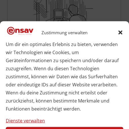
Zustimmung verwalten
Um dir ein optimales Erlebnis zu bieten, verwenden
wir Technologien wie Cookies, um
In einem Büroraum werden fälschlicherweise
Geräteinformationen zu speichern und/oder darauf
zuzugreifen. Wenn du diesen Technologien
oft nur die Personen als Wärmelieferanten
zustimmst, können wir Daten wie das Surfverhalten
berücksichtigt. Jedoch von größerer Bedeutung
oder eindeutige IDs auf dieser Website verarbeiten.
sind Bürogeräte wie Monitor, PC, Drucker oder
Wenn du deine Zustimmung nicht erteilst oder
zurückziehst, können bestimmte Merkmale und
Kopierer, und auch die Beleuchtung der
Funktionen beeinträchtigt werden.
Büroräume darf nicht außer Acht gelassen
Dienste verwalten
werden. Es geht sogar der Trend dazu,