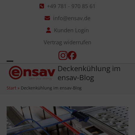
Skip
+49 781 - 970 85 61
to
info@ensav.de
content
Kunden Login
Vertrag widerrufen
Instagram
Facebook
Deckenkühlung im
Open
Close
ensav-Blog
mobile
mobile
Start
»
Deckenkühlung im ensav-Blog
menu
menu