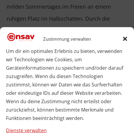
milden Sommertages im Freien an einem
ruhigen Platz im Halbschatten. Durch die
Möglichkeiten, das Raumklima zu beeinflussen,
Zustimmung verwalten
und…
Um dir ein optimales Erlebnis zu bieten, verwenden
Mehr Lesen
wir Technologien wie Cookies, um
Geräteinformationen zu speichern und/oder darauf
zuzugreifen. Wenn du diesen Technologien
zustimmst, können wir Daten wie das Surfverhalten
oder eindeutige IDs auf dieser Website verarbeiten.
Service Hotline
Wenn du deine Zustimmung nicht erteilst oder
zurückziehst, können bestimmte Merkmale und
Unterstützung und Beratung unter:
Funktionen beeinträchtigt werden.
Dienste verwalten
0049 781 9708561