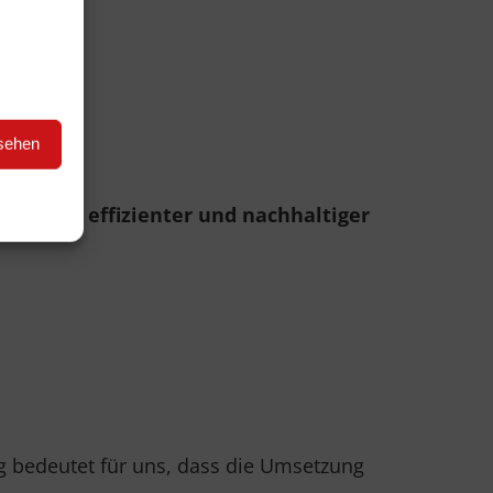
nsehen
n, desto effizienter und nachhaltiger
lg bedeutet für uns, dass die Umsetzung