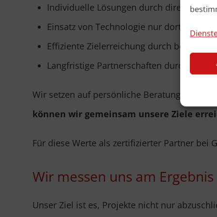
Individuelle Lösungen durch direkte und
bestim
Einsatz von Technologie nur dort, wo sie
Dienste
Effiziente Zielerreichung durch besseres 
Langfristige Partnerschaften durch pers
Wir setzen auf persönliche Beratung, weil wi
können wir gemeinsam unsere Ziele errei
Für diese Werte als zertifizierter Partner bei
Wir messen uns am Ergebnis
Unser Ziel ist es, Projekte nicht nur abzusch