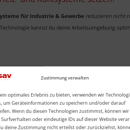
systeme für Industrie & Gewerbe
reduzieren nicht 
Technologie kannst du deine Arbeitsumgebung optimie
r komplexe Herausforderungen erfordert nicht nur Fa
Zustimmung verwalten
se unserer Kund:innen. Vertrauen und eine fundierte 
ein optimales Erlebnis zu bieten, verwenden wir Technolog
s, um Geräteinformationen zu speichern und/oder darauf
eifen. Wenn du diesen Technologien zustimmst, können wir
lg als zertifizierter Partner bei GreenExperts
 Surfverhalten oder eindeutige IDs auf dieser Website verar
 deine Zustimmung nicht erteilst oder zurückziehst, könn