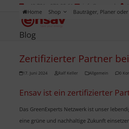
Skip
+49 781 - 970 85 61
info@ensav.de
Home
Shop
Bauträger, Planer oder 
to
content
Blog
Zertifizierter Partner b
17. Juni 2024
Ralf Keller
Allgemein
0 Ko
Ensav ist ein zertifizierter P
Das GreenExperts Netzwerk ist unser lebendi
eine grüne und nachhaltige Zukunft einsetze