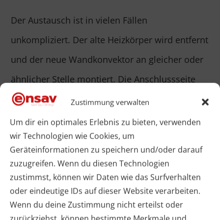
Der Austausch ist in vielen Fällen
unkompliziert. Der alte Heizkörper wird entfernt
und der neue Wandkonvektor an gleicher oder
ähnlicher Stelle montiert. Die Anschlussseite
für die Heizungsrohre ist frei wählbar. Dadurch
Zustimmung verwalten
lässt sich der Wandkonvektor flexibel an die
Um dir ein optimales Erlebnis zu bieten, verwenden
wir Technologien wie Cookies, um
vorhandene Rohrführung anpassen.
Geräteinformationen zu speichern und/oder darauf
zuzugreifen. Wenn du diesen Technologien
Das ist besonders wichtig in der Sanierung.
zustimmst, können wir Daten wie das Surfverhalten
Denn vorhandene Anschlüsse liegen nicht
oder eindeutige IDs auf dieser Website verarbeiten.
Wenn du deine Zustimmung nicht erteilst oder
immer dort, wo man sie bei einem Neubau
zurückziehst, können bestimmte Merkmale und