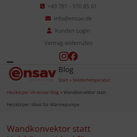
Skip
+49 781 - 970 85 61
to
info@ensav.de
content
Kunden Login
Vertrag widerrufen
Instagram
Facebook
Blog
Open
Close
Start
»
Niedertemperatur
mobile
mobile
Heizkörper im ensav-Blog
»
Wandkonvektor statt
menu
menu
Heizkörper: Ideal für Wärmepumpe
Wandkonvektor statt