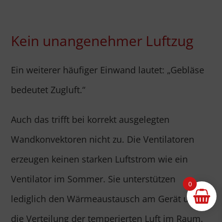
Kein unangenehmer Luftzug
Ein weiterer häufiger Einwand lautet: „Gebläse
bedeutet Zugluft.“
Auch das trifft bei korrekt ausgelegten
Wandkonvektoren nicht zu. Die Ventilatoren
erzeugen keinen starken Luftstrom wie ein
Ventilator im Sommer. Sie unterstützen
0
lediglich den Wärmeaustausch am Gerät und
die Verteilung der temperierten Luft im Raum.