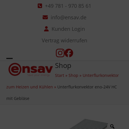
Skip
+49 781 - 970 85 61
to
info@ensav.de
content
Kunden Login
Vertrag widerrufen
Instagram
Facebook
Shop
Open
Close
Start
»
Shop
»
Unterflurkonvektor
mobile
mobile
zum Heizen und Kühlen
»
Unterflurkonvektor eno-24V HC
menu
menu
mit Gebläse