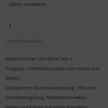
Unterflurkonvektor
eno-
In den Warenkorb
24V
HC
Artikelnummer:
UFK-MI-HC-001-1
mit
Kategorie:
Unterflurkonvektor zum Heizen und
Gebläse
Kühlen
Menge
Schlagwörter:
Bodenkanalheizung
,
effiziente
Konvektorregelung
,
Fußbodenkonvektor
,
Heizen und Kühlen mit einem Konvektor
,