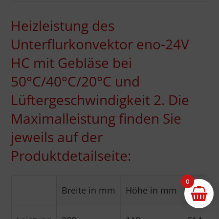
Heizleistung des
Unterflurkonvektor eno-24V
HC mit Gebläse bei
50°C/40°C/20°C und
Lüftergeschwindigkeit 2. Die
Maximalleistung finden Sie
jeweils auf der
Produktdetailseite:
0
Breite in mm
Höhe in mm
1.000