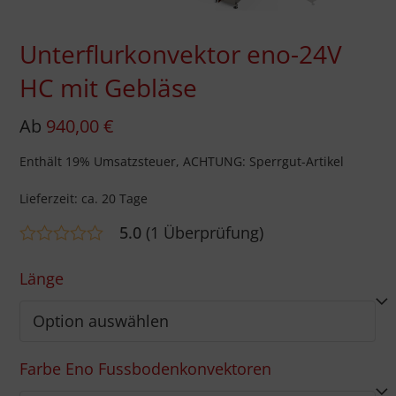
Unterflurkonvektor eno-24V
HC mit Gebläse
Ab
940,00
€
Enthält 19% Umsatzsteuer, ACHTUNG: Sperrgut-Artikel
Lieferzeit: ca. 20 Tage
5.0
(
1
Überprüfung
)
Bewertet mit
5.00
von 5,
Länge
basierend
auf
Kundenbewertung
1
Farbe Eno Fussbodenkonvektoren