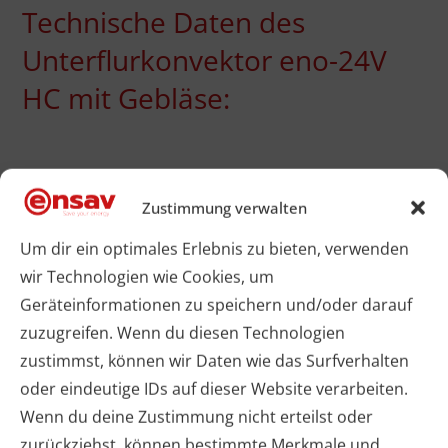
Technische Daten des
Unterflurkonvektor eno-24V
HC mit Gebläse:
Zustimmung verwalten
Breite
Höhe
10
Um dir ein optimales Erlebnis zu bieten, verwenden
wir Technologien wie Cookies, um
äquivalenter
200/260
110
22,6
Geräteinformationen zu speichern und/oder darauf
kontinuierlicher
zuzugreifen. Wenn du diesen Technologien
zustimmst, können wir Daten wie das Surfverhalten
Schalldruckpegel
oder eindeutige IDs auf dieser Website verarbeiten.
LAeq *
Wenn du deine Zustimmung nicht erteilst oder
zurückziehst, können bestimmte Merkmale und