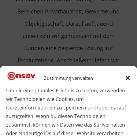
Bereichen Privathaushalt, Gewerbe und
Objektgeschäft. Darauf aufbauend
entwickeln wir gemeinsam mit dem
Kunden eine passende Lösung auf
Produktebene. Anschließend liefern wir
aus unserem Portfolio die geeigneten
Zustimmung verwalten
Produkte oder empfehlen alternative
Um dir ein optimales Erlebnis zu bieten, verwenden
Systeme. Selbstverständlich erhalten
wir Technologien wie Cookies, um
Geräteinformationen zu speichern und/oder darauf
unsere Kunden direkt von uns den
zuzugreifen. Wenn du diesen Technologien
Support für alle Lösungen.
zustimmst, können wir Daten wie das Surfverhalten
oder eindeutige IDs auf dieser Website verarbeiten.