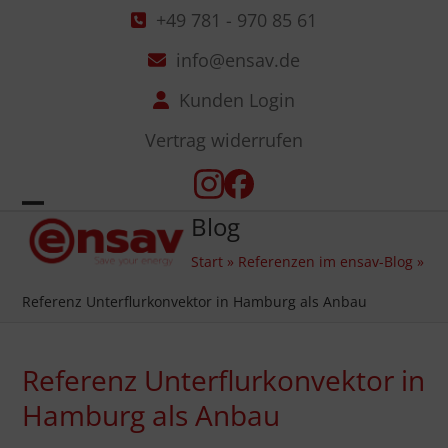
Skip
+49 781 - 970 85 61
to
info@ensav.de
content
Kunden Login
Vertrag widerrufen
Instagram
Facebook
Blog
Open
Close
Start
»
Referenzen im ensav-Blog
»
mobile
mobile
Referenz Unterflurkonvektor in Hamburg als Anbau
menu
menu
Referenz Unterflurkonvektor in
Hamburg als Anbau