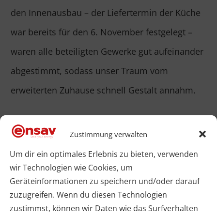
den Innenausbau – der Liefertermin der Küche
war bereits für den 6. November festgelegt –
waren alle beteiligten Gewerke gut aufeinander
abgestimmt, sodass unser Traum vom
erweiterten Zuhause schnell Gestalt annahm.
Ein wesentlicher Bestandteil des Innenausbaus
Zustimmung verwalten
war der
Unterflurkonvektor mit leisem Gebläse
,
Um dir ein optimales Erlebnis zu bieten, verwenden
der von ensav e-Shop geplant und geliefert
wir Technologien wie Cookies, um
wurde. Für den Essbereich vor der Solarlux
Geräteinformationen zu speichern und/oder darauf
zuzugreifen. Wenn du diesen Technologien
Faltanlage haben wir einen 2.400 mm langen
zustimmst, können wir Daten wie das Surfverhalten
Unterflurkonvektor mit einem leisen Gebläse