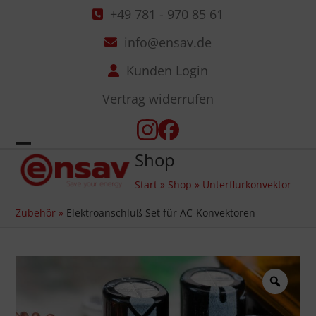
Skip
+49 781 - 970 85 61
to
info@ensav.de
content
Kunden Login
Vertrag widerrufen
Instagram
Facebook
Shop
Open
Close
Start
»
Shop
»
Unterflurkonvektor
mobile
mobile
Zubehör
»
Elektroanschluß Set für AC-Konvektoren
menu
menu