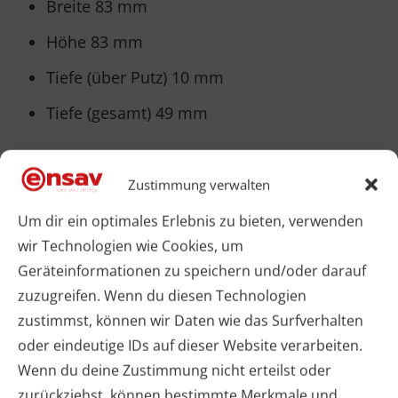
Breite 83 mm
Höhe 83 mm
Tiefe (über Putz) 10 mm
Tiefe (gesamt) 49 mm
Technische Spezifikationen – UT15
Zustimmung verwalten
Versorgungsspannung: 230 V AC, 50/60 Hz
Um dir ein optimales Erlebnis zu bieten, verwenden
wir Technologien wie Cookies, um
Display-Beleuchtung: weiß hinterleuchtet
Geräteinformationen zu speichern und/oder darauf
Schaltleistung: max. 3 A
zuzugreifen. Wenn du diesen Technologien
zustimmst, können wir Daten wie das Surfverhalten
Fühler: NTC-Temperatursensor
oder eindeutige IDs auf dieser Website verarbeiten.
Einstellbereich (Sollwert): 5–35 °C
Wenn du deine Zustimmung nicht erteilst oder
zurückziehst, können bestimmte Merkmale und
Regelgenauigkeit: ± 1 °C