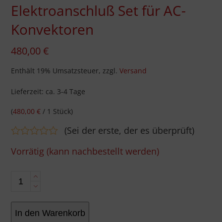
Elektroanschluß Set für AC-
Konvektoren
480,00
€
Enthält 19% Umsatzsteuer, zzgl.
Versand
Lieferzeit: ca. 3-4 Tage
(
480,00
€
/ 1 Stück)
(
Sei der erste, der es überprüft
)
Bewertet
Vorrätig (kann nachbestellt werden)
mit
0
von
Elektroanschluß
5
Set
In den Warenkorb
für